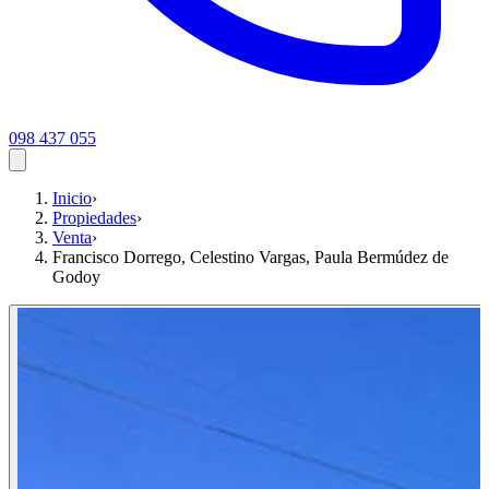
098 437 055
Inicio
›
Propiedades
›
Venta
›
Francisco Dorrego, Celestino Vargas, Paula Bermúdez de
Godoy