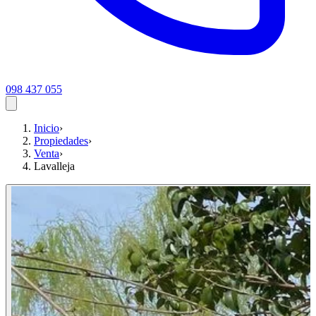
098 437 055
Inicio
›
Propiedades
›
Venta
›
Lavalleja