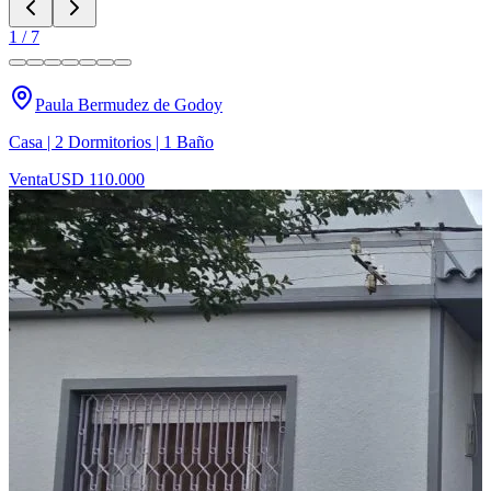
1
/
7
Paula Bermudez de Godoy
Casa | 2 Dormitorios | 1 Baño
Venta
USD 110.000