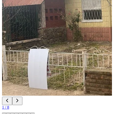
1
/
8