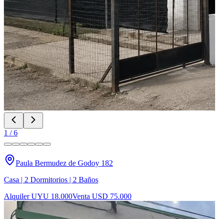
1
/
6
Paula Bermudez de Godoy 182
Casa | 2 Dormitorios | 2 Baños
Alquiler UYU 18.000
Venta USD 75.000